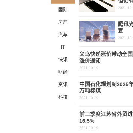
但仍
2021-12
国际
房产
腾讯
宣
汽车
2021-12
IT
义乌快递涨价带动全国
快讯
涨价通知
2021-10-19
财经
中国石化规划到202
资讯
万吨标煤
科技
2021-10-19
前三季度江苏省外贸进出
16.5%
2021-10-19