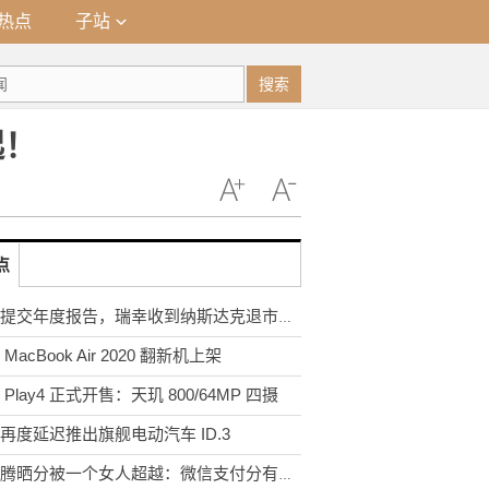
热点
子站
搜索
起！
点
未能提交年度报告，瑞幸收到纳斯达克退市通知
MacBook Air 2020 翻新机上架
 Play4 正式开售：天玑 800/64MP 四摄
再度延迟推出旗舰电动汽车 ID.3
马化腾晒分被一个女人超越：微信支付分有啥用？