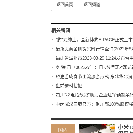
返回首页
返回频道
相关新闻
“豹”力绅士，全新捷豹E-PACE正式上市
最新美黄金期货实时行情查询(2023年8月
福建省漳州市2023-08-29 11:24发布
奥 特 迅（002227）：日K线呈现-“曙光
短途游成春节主流旅游形式 东北华北滑
盘前题材挖掘
四川“税电指数贷”助力企业进军预制菜
中超武汉三镇官方：俱乐部100%股权
小米1
国内