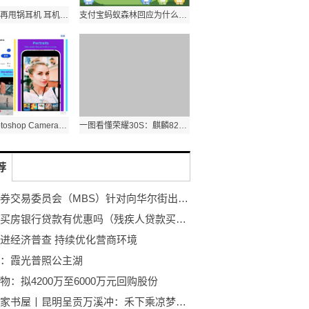
听力下降别再甩锅耳机 耳机使用中的三个伤耳习惯
支付宝蚂蚁森林回应为什么一直不见沙柳？今天上沙柳！
Adobe Photoshop Camera要来了？App Store预计4月14日发行
一图看懂荣耀30S：麒麟820+6400万全焦段AI四摄
荐
美国证券交易委员会（MBS）针对向华尔街出售抵押贷款支持证券一事，对一家主要抵押贷款机构展开调查
残疾人买房银行贷款有优惠吗（残疾人贷款买房需要注意什么）
进经济普查 持续优化营商环境
：霞光普照公主湖
物：拟4200万至6000万元回购股份
走进农家书屋丨昆明呈贡万溪冲：禾下乘凉梦，书香满农家