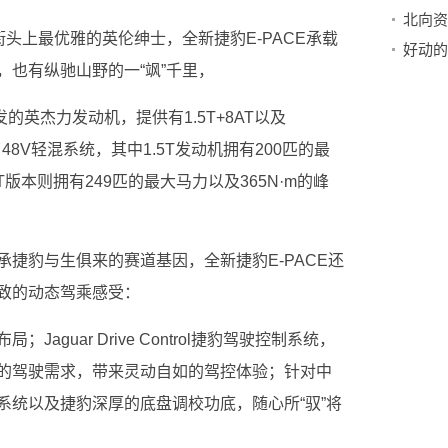
北向资
街头上最优雅的英伦绅士，全新捷豹E-PACE承载
好动的
也有纵驰山野的一“飒”千里，
发的英杰力发动机，提供有1.5T+8AT以及
了48V轻混系统，其中1.5T发动机拥有200匹的最
0T版本则拥有249匹的最大马力以及365N·m的峰
捷豹与生俱来的赛道基因，全新捷豹E-PACE还
致的动态驾乘感受：
aguar Drive Control捷豹驾驶控制系统，
的驾驶需求，带来灵动自如的驾控体验；针对中
系统以及捷豹深厚的底盘调校功底，随心所“驭”将