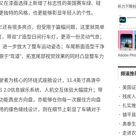
又在漆面选择上新增了标志性的英国赛车绿、硅
更独特的风格，也更能够彰显年轻人的个性。
CE还有很多亮点，但受限于篇幅问题，这里就简单
灯，带双“J”造型日间行车灯，更添一份灵动气息；
毂，进一步放大了整车运动姿态；车尾断面造型干净
源于“弯道”，拓宽尾部视觉效果的同时凸显整车力
频道推
者为核心的环绕式座舱设计，11.4英寸高清中
 OS 2.0信息娱乐系统，人机交互体验大幅提升；带
型多功能真皮方向盘，亦能够在你每一次握住方向盘
扎实推
用的撞色缝线设计，则在细节上彰显了车辆对于
镇平县
奥泰生