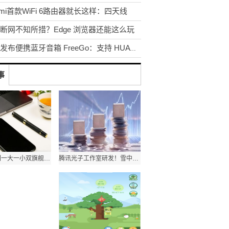
dmi首款WiFi 6路由器就长这样：四天线
断网不知所措？Edge 浏览器还能这么玩
华为发布便携蓝牙音箱 FreeGo：支持 HUAWEI Share
事
小米12系列一大一小双旗舰 卢伟冰：向苹果学习，但仍有差距
腾讯光子工作室研发！雪中悍刀行手游今日正式官宣