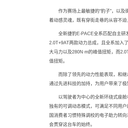
作为赛场上最敏捷的“豹子”，以及
着动感灵魂，既有穿街走巷的从容不迫，
全新捷豹E-PACE全系匹配自主研
2.0T+9AT两款动力总成，且全系加入
大马力以及280N·m的峰值扭矩，而2.
值扭矩。
而除了领先的动力性能表现，和继承
通过先进科技的加持，为用户带来了极
以驾驶者为中心的全新环绕式座舱布局；J
独有的可调动态模式，可满足不同用户
国消费者习惯特殊调校的电子助力转向
会贯穿这台车的始终。