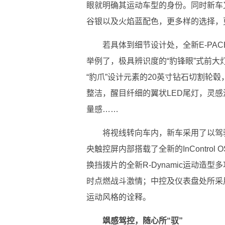
眼就明确其运动车型的身份。同时新车
谷银以及火焰蓝配色，更多样的选择，
若具体到细节设计处，全新E-PA
举例了，极具辨识度的“豹锋眼”式前大
“豹爪”设计元素的20英寸钻石切割轮
整洁，醒目纤细的翼状LED尾灯，灵感
量感……
将视线转向车内，新车采用了以驾驶
央触控屏内部搭载了全新的InControl
换挡拨片的全新R-Dynamic运动造
时点燃战斗激情；中控及仪表盘处所采
运动风格的诠释。
飒感驾控，随心所“驭”