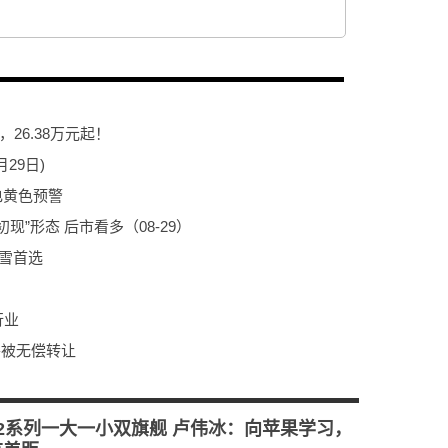
，26.38万元起！
29日)
雷电黄色预警
初现”形态 后市看多（08-29）
雪首选
行业
将被无偿转让
2系列一大一小双旗舰 卢伟冰：向苹果学习，