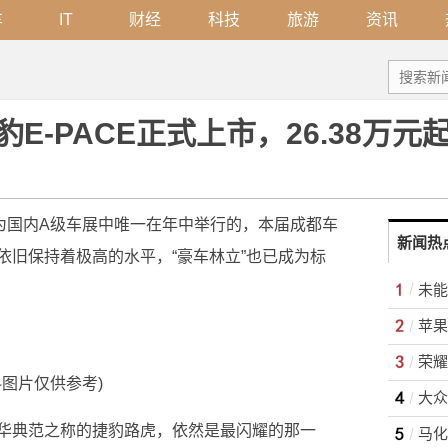
车
IT
财经
科技
旅游
资讯
E-PACE正式上市，26.38万元
作为国内A级车展中唯一在年中举行的，本届成都车
新闻热
依旧保持着极高的水平，“豪车林立”也已成为标
苹果 
荣耀
料图片仅供参考)
大众
华典范之称的捷豹路虎，依然是最闪耀的那一