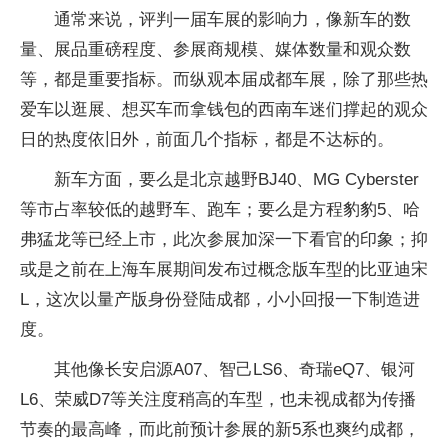
通常来说，评判一届车展的影响力，像新车的数
量、展品重磅程度、参展商规模、媒体数量和观众数
等，都是重要指标。而纵观本届成都车展，除了那些热
爱车以逛展、想买车而拿钱包的西南车迷们撑起的观众
日的热度依旧外，前面几个指标，都是不达标的。
新车方面，要么是北京越野BJ40、MG Cyberster
等市占率较低的越野车、跑车；要么是方程豹豹5、哈
弗猛龙等已经上市，此次参展加深一下看官的印象；抑
或是之前在上海车展期间发布过概念版车型的比亚迪宋
L，这次以量产版身份登陆成都，小小回报一下制造进
度。
其他像长安启源A07、智己LS6、奇瑞eQ7、银河
L6、荣威D7等关注度稍高的车型，也未视成都为传播
节奏的最高峰，而此前预计参展的新5系也爽约成都，