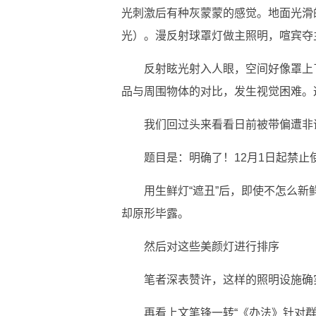
光刺激后有种灰蒙蒙的感觉。地面光滑
光）。漫反射球罩灯做主照明，喧宾夺
反射眩光射入人眼，空间好像罩上
品与周围物体的对比，发生视觉困难。
我们回过头来看看日前被带偏遭非
题目是：明确了！12月1日起禁止
用生鲜灯“遮丑”后，即使不怎么
却原形毕露。
然后对这些美颜灯进行排序
笔者深表赞许，这样的照明设施确
再看上文笔锋一转“《办法》针对群