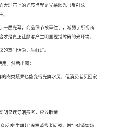
的大理石上的光亮点就是光幕眩光（反射眩
主。
了一层光幕，商品细节被罩住了，减弱了所视商
这才是真正让顾客产生明显视觉障碍的光环境。
议的热门话题：生鲜灯。
使用。然后出图：
新鲜的肉类蔬果也能变得光鲜水灵。但消费者买回家
实明显误导消费者，应该取缔
众反映“生鲜灯”误导消费者问题，增加对销售场