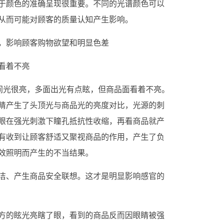
于颜色的准确呈现很重要。不同的光谱颜色可以
从而可能对顾客的质量认知产生影响。
，影响顾客购物欲望和明显色差
看着不亮
空间光很亮，多面出光有点眩，但商品面看着不亮。
睛产生了头顶光与商品光的亮度对比，光源的刺
眼在强光刺激下瞳孔抵抗性收缩，再看商品就产
有收到让顾客舒适又聚视商品的作用，产生了负
效照明而产生的不当结果。
洁、产生商品安全联想。这才是明显影响感官的
方的眩光亮瞎了眼，看到的商品反而因眼睛被强