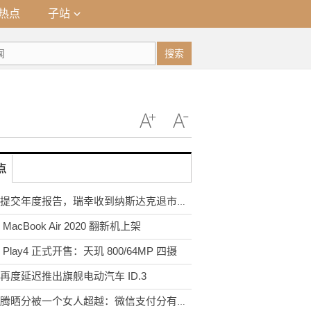
热点
子站
搜索
点
未能提交年度报告，瑞幸收到纳斯达克退市通知
MacBook Air 2020 翻新机上架
 Play4 正式开售：天玑 800/64MP 四摄
再度延迟推出旗舰电动汽车 ID.3
马化腾晒分被一个女人超越：微信支付分有啥用？