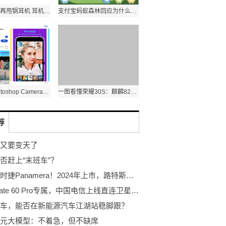
听力下降别再甩锅耳机 耳机使用中的三个伤耳习惯
支付宝蚂蚁森林回应为什么一直不见沙柳？今天上沙柳！
Adobe Photoshop Camera要来了？App Store预计4月14日发行
一图看懂荣耀30S：麒麟820+6400万全焦段AI四摄
荐
又要变天了
否赶上“末班车”？
瞄准保时捷Panamera！2024年上市，路特斯纯电轿跑EMEYA正式首发
华为Mate 60 Pro专属，中国电信上线直连卫星业务，仅需10元月租
车，能否在新能源汽车江湖站稳脚跟？
元大模型：不着急，但不缺席