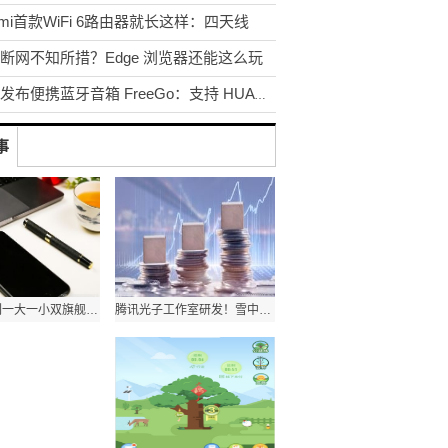
dmi首款WiFi 6路由器就长这样：四天线
断网不知所措？Edge 浏览器还能这么玩
华为发布便携蓝牙音箱 FreeGo：支持 HUAWEI Share
事
小米12系列一大一小双旗舰 卢伟冰：向苹果学习，但仍有差距
腾讯光子工作室研发！雪中悍刀行手游今日正式官宣